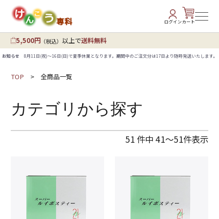
ログイン
カート
5,500円
以上
で
送料無料
（税込）
お知らせ
8月11日(祝)～16日(日)で夏季休業となります。期間中のご注文分は17日より随時発送いたします。
TOP
全商品一覧
カテゴリから探す
51 件中 41〜51件表示